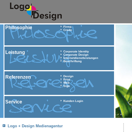
Philosophie
Firma
Credo
Leistung
Corporate Identity
Corporate Design
Internetdienstleistungen
Beschriftung
Referenzen
Design
Print
Web
Sign
Service
Kunden Login
Logo + Design Medienagentur